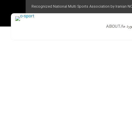
Recognized National Multi Sports Association by Iranian N
ABOUT/ ما